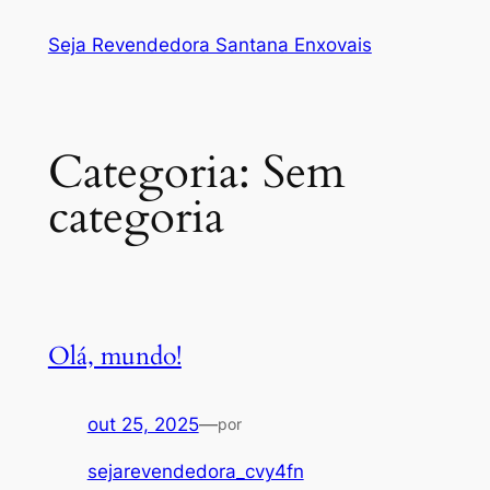
Pular
Seja Revendedora Santana Enxovais
para
o
conteúdo
Categoria:
Sem
categoria
Olá, mundo!
out 25, 2025
—
por
sejarevendedora_cvy4fn